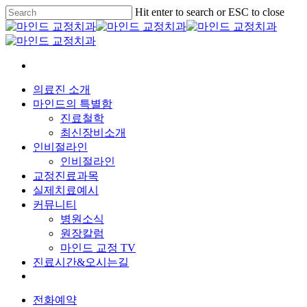
Skip
Hit enter to search or ESC to close
to
Close
main
Search
content
Menu
의료진 소개
마인드의 특별함
진료철학
최신장비소개
인비절라인
인비절라인
교정진료과목
실제치료예시
커뮤니티
병원소식
원장칼럼
마인드 교정 TV
진료시간&오시는길
전화예약