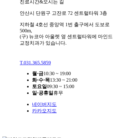
진료시간&오시는 길
안산시 단원구 고잔로 72 센트럴타워 3층
지하철 4호선 중앙역 1번 출구에서 도보로
500m,
(구) 뉴코아 아울렛 옆 센트럴타워에 마인드
교정치과가 있습니다.
T.
031.365.5859
월·금
10:30 ~ 19:00
화·수·목
13:30 ~ 21:00
토요일
09:30 ~ 15:00
일·공휴일
휴무
네이버지도
카카오지도