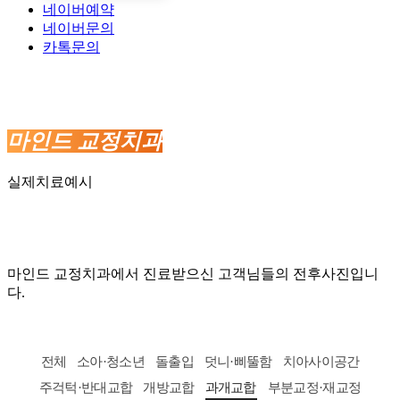
네이버예약
네이버문의
카톡문의
마인드 교정치과
실제치료예시
마인드 교정치과에서 진료받으신 고객님들의 전후사진입니
다.
전체
소아·청소년
돌출입
덧니·삐뚤함
치아사이공간
주걱턱·반대교합
개방교합
과개교합
부분교정·재교정