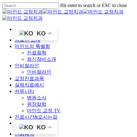
Skip
Hit enter to search or ESC to close
to
Close
main
Search
content
KO
Menu
의료진 소개
마인드의 특별함
진료철학
최신장비소개
인비절라인
인비절라인
교정진료과목
실제치료예시
커뮤니티
병원소식
원장칼럼
마인드 교정 TV
진료시간&오시는길
KO
전화예약